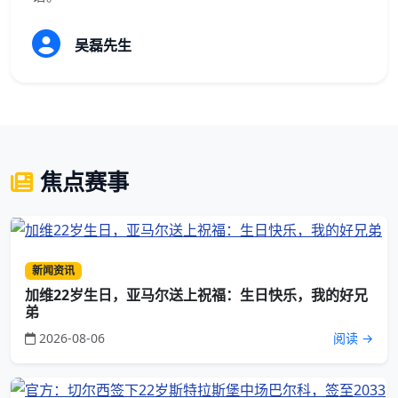
吴磊先生
焦点赛事
新闻资讯
加维22岁生日，亚马尔送上祝福：生日快乐，我的好兄
弟
2026-08-06
阅读 →