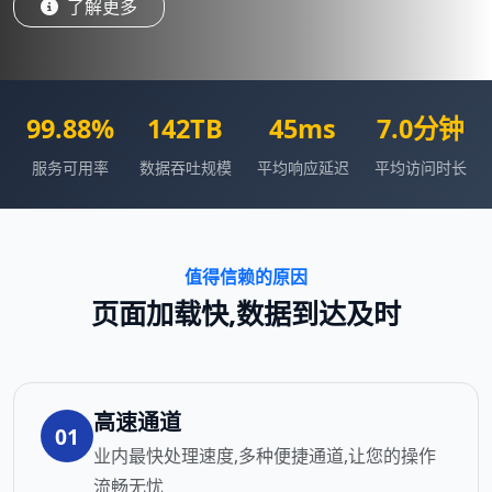
了解更多
99.88%
142TB
45ms
7.0分钟
服务可用率
数据吞吐规模
平均响应延迟
平均访问时长
值得信赖的原因
页面加载快,数据到达及时
高速通道
01
业内最快处理速度,多种便捷通道,让您的操作
流畅无忧