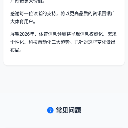
户创造更大价值。
感谢每一位读者的支持，将以更高品质的资讯回馈广
大体育用户。
展望2026年，体育信息领域将呈现信息权威化、需求
个性化、科技自动化三大趋势。已针对这些变化做出
布局。
常见问题