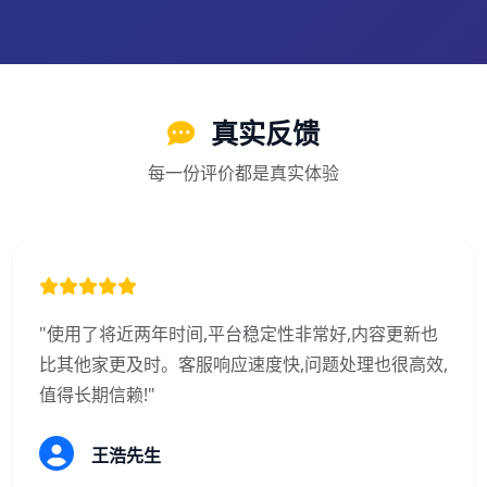
真实反馈
每一份评价都是真实体验
"使用了将近两年时间,平台稳定性非常好,内容更新也
比其他家更及时。客服响应速度快,问题处理也很高效,
值得长期信赖!"
王浩先生