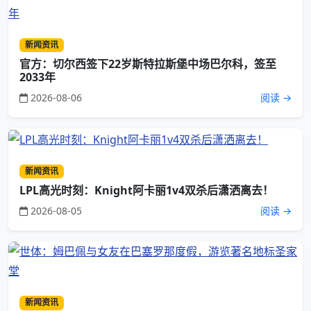
新闻资讯
官方：切尔西签下22岁斯特拉斯堡中场巴尔科，签至
2033年
2026-08-06
阅读 →
新闻资讯
LPL高光时刻：Knight阿卡丽1v4双杀后潇洒离去！
2026-08-05
阅读 →
新闻资讯