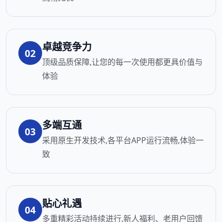
卓越竞争力
02
顶级品质保障,让您的每一次使用都更具价值与
体验
多端互通
03
采用原生开发技术,各平台APP运行流畅,体验一
致
贴心礼遇
04
多重精彩活动持续进行,新人福利、老用户回馈