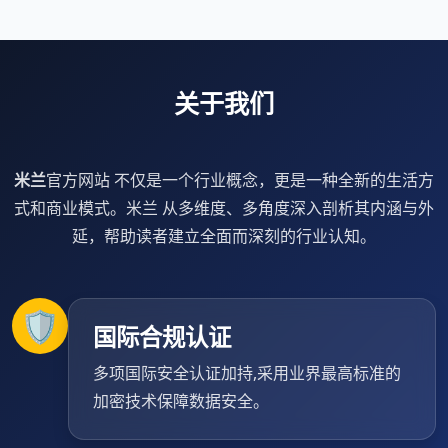
关于我们
米兰
官方网站 不仅是一个行业概念，更是一种全新的生活方
式和商业模式。米兰 从多维度、多角度深入剖析其内涵与外
延，帮助读者建立全面而深刻的行业认知。
🛡
国际合规认证
多项国际安全认证加持,采用业界最高标准的
加密技术保障数据安全。