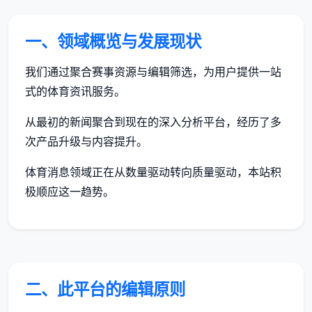
一、领域概览与发展现状
我们通过聚合赛事资源与编辑筛选，为用户提供一站
式的体育资讯服务。
从最初的新闻聚合到现在的深入分析平台，经历了多
次产品升级与内容提升。
体育消息领域正在从数量驱动转向质量驱动，本站积
极顺应这一趋势。
二、此平台的编辑原则